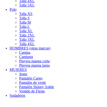
Talla 4XL
Talla 5XL
Polo
Talla XS
Talla S
Talla M
Talla L
Talla XL
Talla 2XL
Talla 3XL
Talla 4XL
HOMBRES (otras marcas)
Camisa
Camiseta
Playera manga corta
Playera manga larga
MUJERES
Jeans
Pantalón Cargo
Pantalón de vestir
Pantalón Skinny Ankle
Vestido de Fiesta
Sudaderos