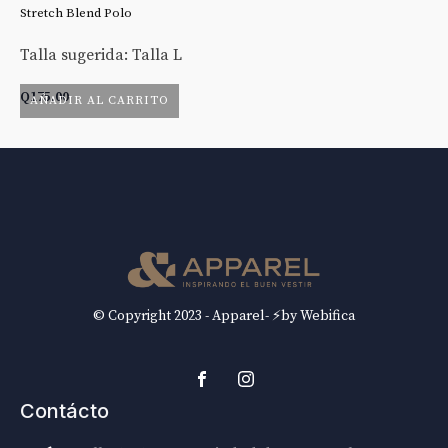
Stretch Blend Polo
St
Talla sugerida: Talla L
Ta
Q
175.00
Q
AÑADIR AL CARRITO
© Copyright 2023 - Apparel- ⚡by Webifica
Contácto