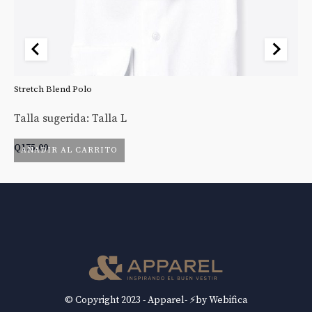
Stretch Blend Polo
St
Talla sugerida: Talla L
Ta
Q
175.00
Q
AÑADIR AL CARRITO
© Copyright 2023 - Apparel- ⚡by Webifica