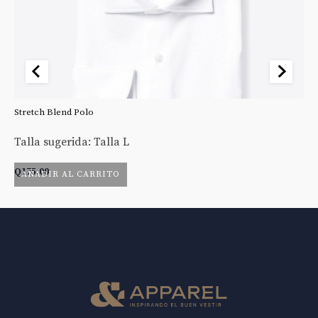
Stretch Blend Polo
St
Talla sugerida: Talla L
Ta
Q
175.00
Q
AÑADIR AL CARRITO