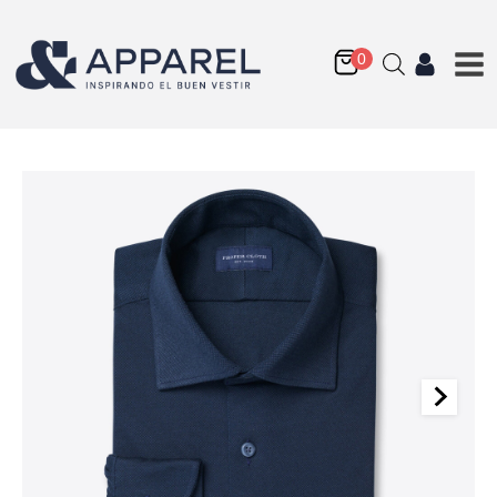
Non-Iron Supima Twill
Fabric
Q
175.00
+
AGREGAR