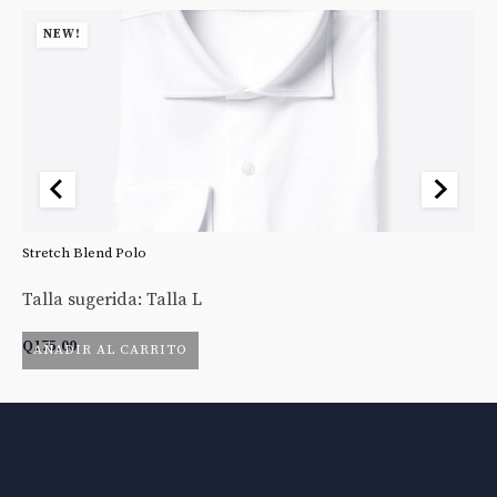
NEW!
Stretch Blend Polo
St
Talla sugerida: Talla L
Ta
Q
175.00
Q
AÑADIR AL CARRITO