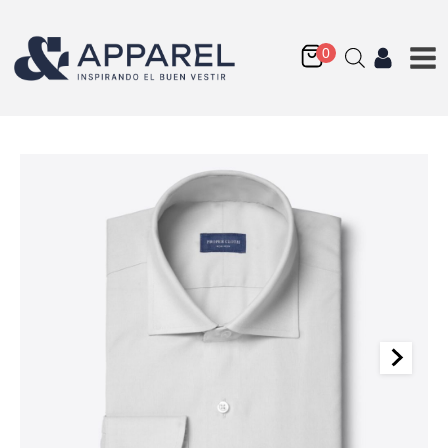
Non-Iron Stretch
Supima Twill Fabric
Q
175.00
+
AGREGAR