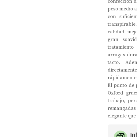
confección d
peso medio a
con suficie
transpirable
calidad mej
gran suavi
tratamiento
arrugas dura
tacto. Ade
directamente
rápidamente 
El punto de 
Oxford grues
trabajo, pe
remangadas
elegante que 
In