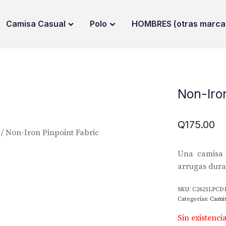
Camisa Casual
Polo
HOMBRES (otras marca
Non-Iron
Q
175.00
/ Non-Iron Pinpoint Fabric
Una camisa 
arrugas duran
SKU:
C2621LPCD
Categorías:
Cami
Sin existenci