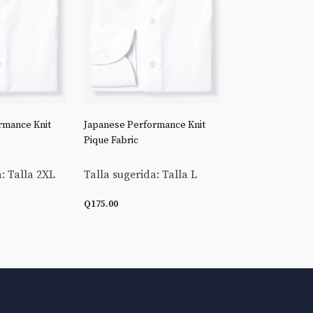
rmance Knit
Japanese Performance Knit
Stretch Broadclo
Pique Fabric
Talla sugerida:
: Talla 2XL
Talla sugerida: Talla L
Q
175.00
Q
175.00
ARRITO
AÑADIR AL CARRITO
AÑADIR AL C