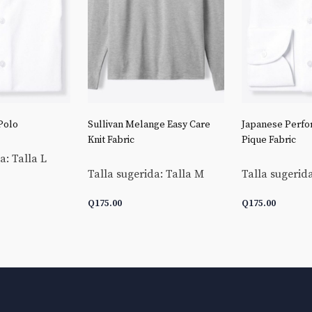
Polo
Sullivan Melange Easy Care
Japanese Perfo
Knit Fabric
Pique Fabric
a: Talla L
Talla sugerida: Talla M
Talla sugerida
Q
175.00
Q
175.00
CARRITO
AÑADIR AL CARRITO
AÑADIR AL C