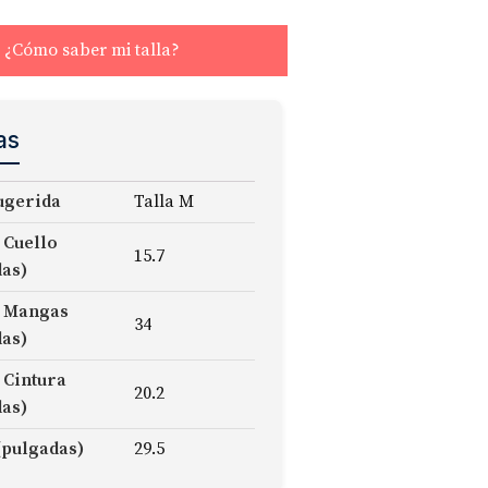
¿Cómo saber mi talla?
as
ugerida
Talla M
 Cuello
15.7
das)
 Mangas
34
das)
 Cintura
20.2
das)
(pulgadas)
29.5