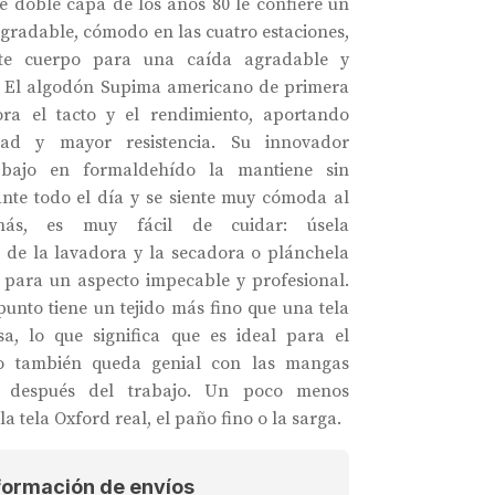
e doble capa de los años 80 le confiere un
gradable, cómodo en las cuatro estaciones,
nte cuerpo para una caída agradable y
. El algodón Supima americano de primera
ora el tacto y el rendimiento, aportando
dad y mayor resistencia. Su innovador
 bajo en formaldehído la mantiene sin
nte todo el día y se siente muy cómoda al
más, es muy fácil de cuidar: úsela
 de la lavadora y la secadora o plánchela
para un aspecto impecable y profesional.
punto tiene un tejido más fino que una tela
a, lo que significa que es ideal para el
ro también queda genial con las mangas
 después del trabajo. Un poco menos
la tela Oxford real, el paño fino o la sarga.
formación de envíos