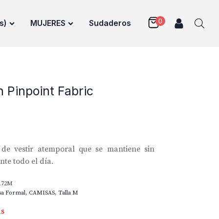
s)
MUJERES
Sudaderos
 Pinpoint Fabric
de vestir atemporal que se mantiene sin
te todo el día.
172M
sa Formal
,
CAMISAS
,
Talla M
as