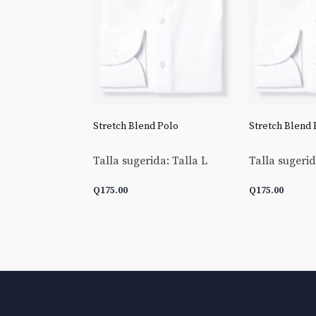
 Goldline End-
Stretch Blend Polo
Stretch Blend 
Talla sugerida: Talla L
Talla sugerid
da: Talla L
Q
175.00
Q
175.00
 CARRITO
AÑADIR AL CARRITO
AÑADIR AL 