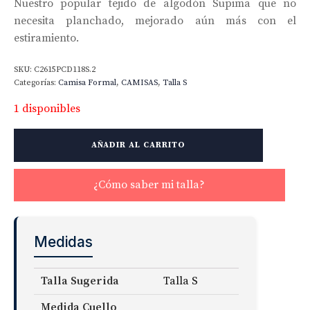
Nuestro popular tejido de algodón Supima que no
necesita planchado, mejorado aún más con el
estiramiento.
SKU:
C2615PCD118S.2
Categorías:
Camisa Formal
,
CAMISAS
,
Talla S
1 disponibles
Non-
AÑADIR AL CARRITO
Iron
Stretch
Tattersall
¿Cómo saber mi talla?
Fabric
cantidad
Medidas
Talla Sugerida
Talla S
Medida Cuello