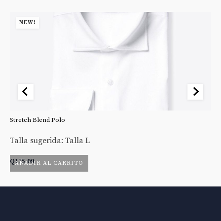
NEW!
Stretch Blend Polo
St
Talla sugerida: Talla L
Ta
Q
175.00
Q
AÑADIR AL CARRITO