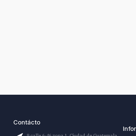
Contácto
Info
9 calle 6-46 zona 1, Ciudad de Guatemala