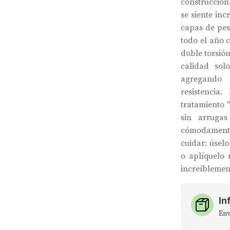
construcción
se siente inc
capas de pe
todo el año 
doble torsió
calidad sol
agregando
resistencia
tratamiento 
sin arruga
cómodamente
cuidar: úselo
o aplíquelo
increíblement
In
Env