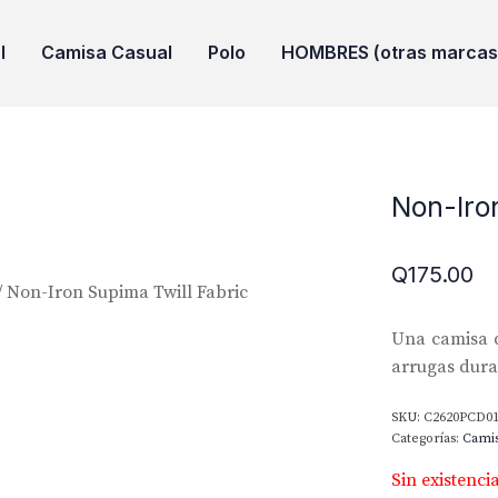
l
Camisa Casual
Polo
HOMBRES (otras marcas
Non-Iro
Q
175.00
/ Non-Iron Supima Twill Fabric
Una camisa d
arrugas duran
SKU:
C2620PCD0
Categorías:
Cami
Sin existenci