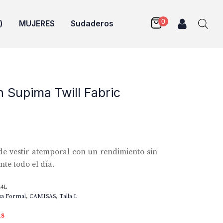
)
MUJERES
Sudaderos
n Supima Twill Fabric
e vestir atemporal con un rendimiento sin
te todo el día.
14L
sa Formal
,
CAMISAS
,
Talla L
as