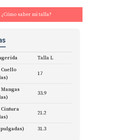
¿Cómo saber mi talla?
as
ugerida
Talla L
 Cuello
17
das)
 Mangas
33.9
das)
 Cintura
21.2
das)
(pulgadas)
31.3