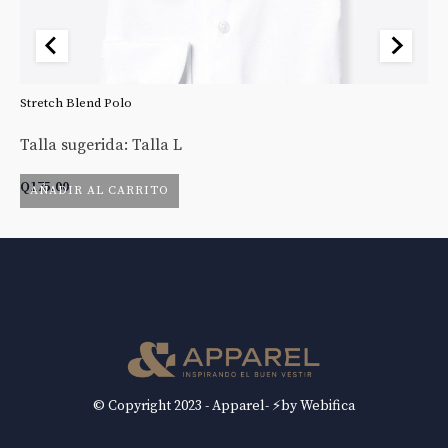
Stretch Blend Polo
St
Talla sugerida: Talla L
Ta
Q
175.00
Q
AÑADIR AL CARRITO
© Copyright 2023 - Apparel- ⚡by Webifica