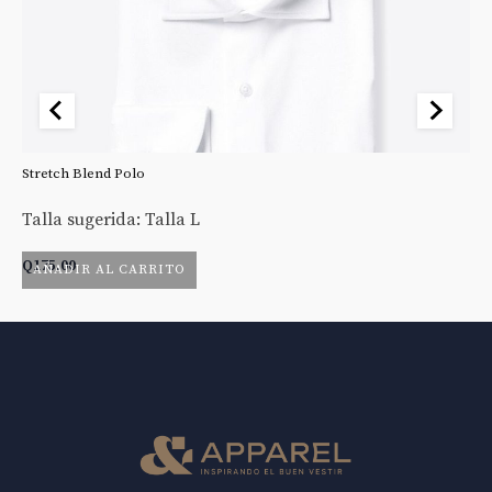
Stretch Blend Polo
St
Talla sugerida: Talla L
Ta
Q
175.00
Q
AÑADIR AL CARRITO