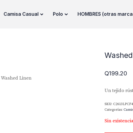
Camisa Casual
Polo
HOMBRES (otras marca
Washed
Q
199.20
 Washed Linen
Un tejido rús
SKU:
C2613LPCF4
Categorías:
Camis
Sin existenci