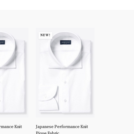
NEW!
NEW!
rmance Knit
Japanese Performance Knit
Stretch Broadclo
Pique Fabric