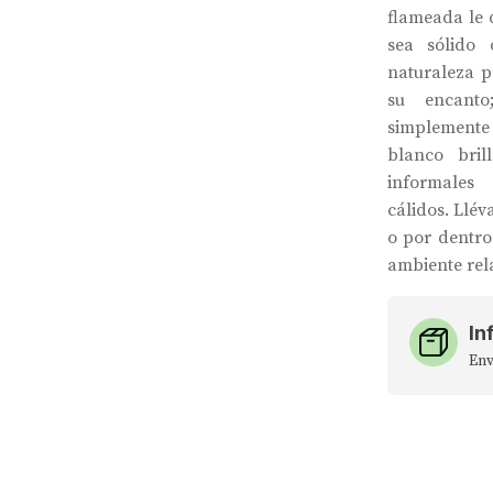
flameada le d
sea sólido
naturaleza p
su encanto
simplemente 
blanco bri
informale
cálidos. Llév
o por dentro
ambiente rel
In
Env