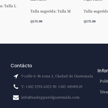
a: Talla L
Talla sugerida: Talla M
Talla sugerida
Q
175.00
Q
175.00
CARRITO
AÑADIR AL CARRITO
AÑADIR AL C
Contácto
Info
9 calle 6-46 zona 1, Ciudad de Guatemala
Polí
T: +502 2293-6323
W: +502 44949159
Térm
info@andapparelguatemala.com