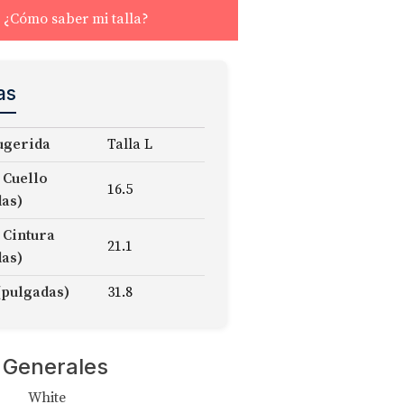
¿Cómo saber mi talla?
as
ugerida
Talla L
 Cuello
16.5
das)
 Cintura
21.1
das)
(pulgadas)
31.8
 Generales
White