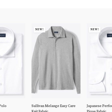
NEW!
NEW!
Polo
Sullivan Melange Easy Care
Japanese Perfo
Knit Fabric
Pique Fabric