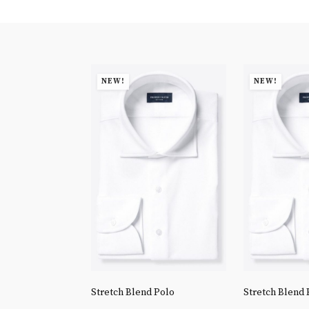
NEW!
NEW!
 Goldline End-
Stretch Blend Polo
Stretch Blend 