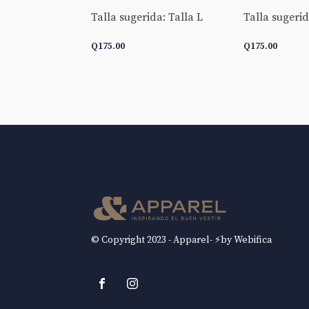
Talla sugerida: Talla L
Talla sugerid
da: Talla L
Q
175.00
Q
175.00
 CARRITO
AÑADIR AL CARRITO
AÑADIR AL 
© Copyright 2023 - Apparel- ⚡by Webifica