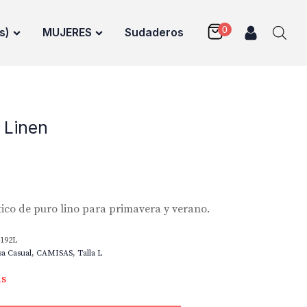
s)
MUJERES
Sudaderos
 Linen
tico de puro lino para primavera y verano.
192L
a Casual
,
CAMISAS
,
Talla L
as