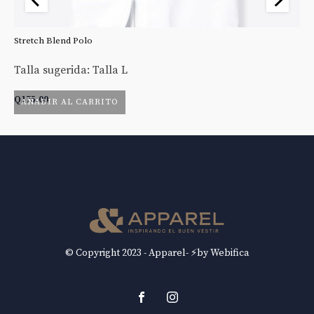
Stretch Blend Polo
St
Talla sugerida: Talla L
Ta
Q
175.00
Q
AÑADIR AL CARRITO
© Copyright 2023 - Apparel- ⚡by Webifica